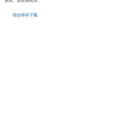
测试、压差测试等。
综合样本下载
前一个：
无
ꄴ
后一个：
无
ꄲ
联系我们
地址：
深圳市龙岗区龙平东路381号阳光广场
手机：
137 2559 6067
邮箱：
13725596067@139.com