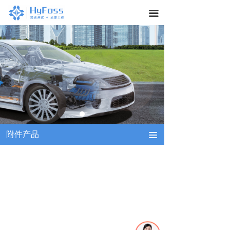
끀
附件产品
끀